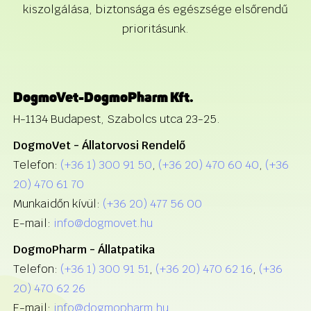
kiszolgálása, biztonsága és egészsége elsőrendű
prioritásunk.
DogmoVet-DogmoPharm Kft.
H-1134 Budapest, Szabolcs utca 23-25.
DogmoVet - Állatorvosi
Rendelő
Telefon:
(+36 1) 300 91 50
,
(+36 20) 470 60 40
,
(+36
20) 470 61 70
Munkaidőn kívül:
(+36 20) 477 56 00
E-mail:
info@dogmovet.hu
DogmoPharm - Állatpatika
Telefon:
(+36 1) 300 91 51
,
(+36 20) 470 62 16
,
(+36
20) 470 62 26
E-mail:
info@dogmopharm.hu