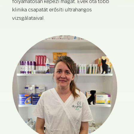
folyamatosan képezi magát. Évek óta több
klinika csapatát erősíti ultrahangos
vizsgálataival.