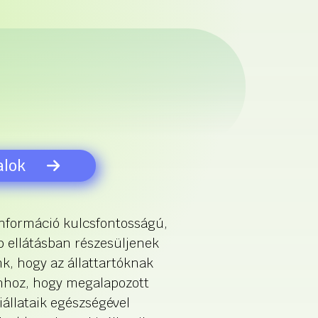
alok
nformáció kulcsfontosságú,
bb ellátásban részesüljenek
k, hogy az állattartóknak
hhoz, hogy megalapozott
állataik egészségével