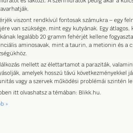
idrátot és laktózt. A szénhidrátok pedig akár a kul
avarhatják.
érjék viszont rendkívül fontosak számukra – egy fe
jére van szüksége, mint egy kutyának. Egy átlagos, 
ának legalább 20 gramm fehérjét kellene fogyaszta
nciális aminosavak, mint a taurin, a metionin és a c
zségükhöz.
lálkozás mellett az élettartamot a paraziták, valamin
yásolják, amelyek hosszú távú következményekkel já
itás vagy a szervek működési problémái szintén ler
ben itt olvashatsz a témában: Blikk.hu.
b »