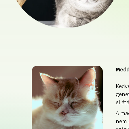
Medd
Kedve
genet
ellát
A mac
nem 