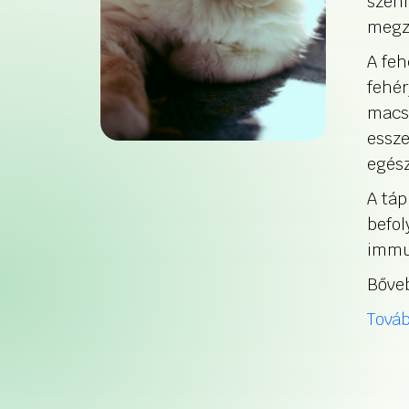
szénh
megz
A feh
fehér
macsk
essze
egés
A táp
befol
immun
Bőveb
Továb