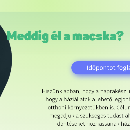
Meddig él a macska?
Időpontot fogl
Hiszünk abban, hogy a naprakész i
hogy a háziállatok a lehető legjo
otthoni környezetükben is. Célun
megadjuk a szükséges tudást a
döntéseket hozhassanak házi