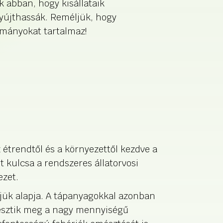
k abban, hogy kisállataik
nyújthassák. Reméljük, hogy
mányokat tartalmaz!
étrendtől és a környezettől kezdve a
t kulcsa a rendszeres állatorvosi
ezet.
djük alapja. A tápanyagokkal azonban
észtik meg a nagy mennyiségű