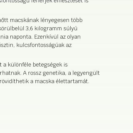
csfontosságú fehérjék emésztését is
lnőtt macskának lényegesen több
körülbelül 3,6 kilogramm súlyú
nia naponta. Ezenkívül az olyan
isztin, kulcsfontosságúak az
t a különféle betegségek is
rhatnak. A rossz genetika, a legyengült
övidíthetik a macska élettartamát.