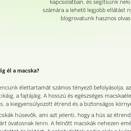
kapcsolatban, és segítsünk neki
számára a lehető legjobb ellátást 
blogrovatunk hasznos olvas
ig él a macska?
ncünk élettartamát számos tényező befolyásolja, az 
ikáig, a fajtájáig. A hosszú és egészséges macskaéle
ás, a kiegyensúlyozott étrend és a biztonságos körny
skák húsevők, ami azt jelenti, hogy a hús az étren
árt óvatosnak lenni. A felnőtt macskák nehezen em